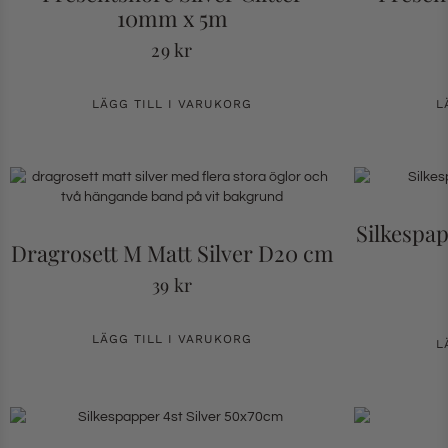
10mm x 5m
29
kr
LÄGG TILL I VARUKORG
L
Silkespa
Dragrosett M Matt Silver D20 cm
39
kr
LÄGG TILL I VARUKORG
L