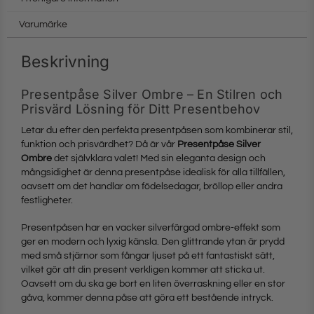
Varumärke
Beskrivning
Presentpåse Silver Ombre – En Stilren och
Prisvärd Lösning för Ditt Presentbehov
Letar du efter den perfekta presentpåsen som kombinerar stil,
funktion och prisvärdhet? Då är vår
Presentpåse Silver
Ombre
det självklara valet! Med sin eleganta design och
mångsidighet är denna presentpåse idealisk för alla tillfällen,
oavsett om det handlar om födelsedagar, bröllop eller andra
festligheter.
Presentpåsen har en vacker silverfärgad ombre-effekt som
ger en modern och lyxig känsla. Den glittrande ytan är prydd
med små stjärnor som fångar ljuset på ett fantastiskt sätt,
vilket gör att din present verkligen kommer att sticka ut.
Oavsett om du ska ge bort en liten överraskning eller en stor
gåva, kommer denna påse att göra ett bestående intryck.