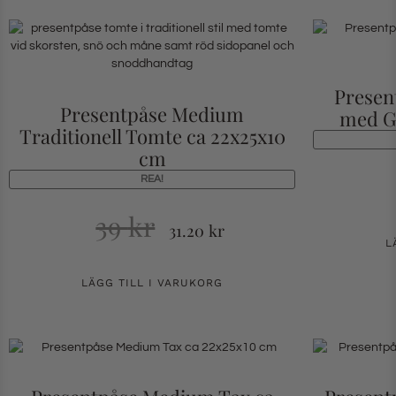
Presen
Presentpåse Medium
med Gl
Traditionell Tomte ca 22x25x10
cm
REA!
39
kr
31.20
kr
L
LÄGG TILL I VARUKORG