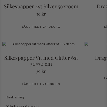
Silkespapper 4st Silver 50x70cm
Drag
39
kr
LÄGG TILL I VARUKORG
L
Silkespapper Vit med Glitter 6st
Drag
50×70 cm
39
kr
L
LÄGG TILL I VARUKORG
Beskrivning
Ytterligare information