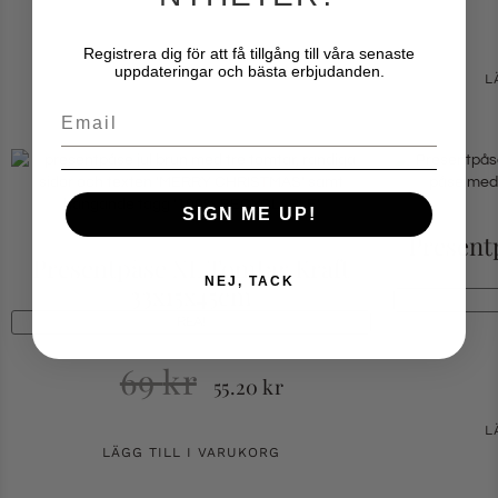
Registrera dig för att få tillgång till våra senaste
LÄGG TILL I VARUKORG
uppdateringar och bästa erbjudanden.
L
Email
SIGN ME UP!
Present
Presentpåse XL Tomtar Kraft
NEJ, TACK
33x15x45cm
REA!
69
kr
55.20
kr
L
LÄGG TILL I VARUKORG