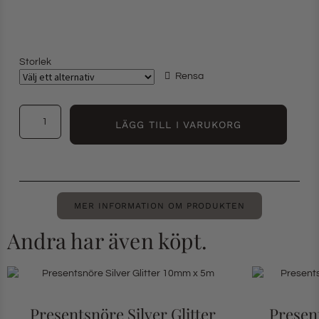
Storlek
Rensa
LÄGG TILL I VARUKORG
MER INFORMATION OM PRODUKTEN
Andra har även köpt.
Presentsnöre Silver Glitter
Present