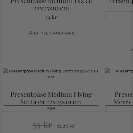
Presentpåse Medium Tax ca
Present
22x25x10 cm
39
kr
LÄGG TILL I VARUKORG
L
Presentpåse Medium Flying
Prese
Santa ca 22x25x10 cm
Merry 
REA!
39
kr
31.20
kr