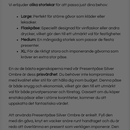
Vi erbjuder
olika storlekar
för att passa just dina behov:
Large:
Perfekt för större gåvor som kläder eller
leksaker.
Flaskpåse:
Speciellt designad för vinflaskor eller andra
drycker, vilket gör den till ett utmärkt val för festligheter.
Medium:
En mångsidig storlek som passar de flesta
presenter.
XL:
För de riktigt stora och imponerande gåvorna som
kräver en extra stor påse.
En av de bästa egenskaperna med vår Presentpåse Silver
Ombre är dess
prisvärdhet
. Du behöver inte kompromissa
med kvalitet eller stil för att hålla dig inom budget. Denna påse
är både snygg och ekonomisk, vilket gör den till ett utmärkt
val för både privatpersoner och företag. Oavsett om du köper
enstaka påsar eller i större kvantiteter, kommer du att
uppskatta det fantastiska värdet.
Att använda Presentpåse Silver Ombre är enkelt. Fyll den
med din gåva, knyt en vacker snöre runt handtaget och du är
redo att överlämna en present som verkligen imponerar. Den