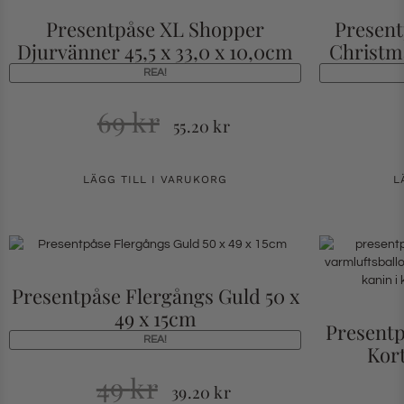
Presentpåse XL Shopper
Present
Djurvänner 45,5 x 33,0 x 10,0cm
Christma
REA!
69
kr
55.20
kr
LÄGG TILL I VARUKORG
L
Presentpåse Flergångs Guld 50 x
49 x 15cm
Present
REA!
Kort
49
kr
39.20
kr