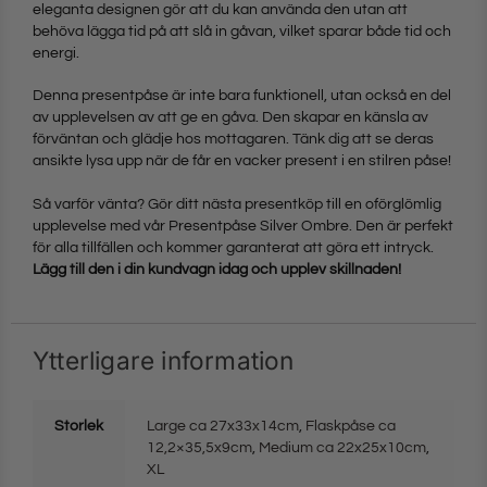
eleganta designen gör att du kan använda den utan att
behöva lägga tid på att slå in gåvan, vilket sparar både tid och
energi.
Denna presentpåse är inte bara funktionell, utan också en del
av upplevelsen av att ge en gåva. Den skapar en känsla av
förväntan och glädje hos mottagaren. Tänk dig att se deras
ansikte lysa upp när de får en vacker present i en stilren påse!
Så varför vänta? Gör ditt nästa presentköp till en oförglömlig
upplevelse med vår Presentpåse Silver Ombre. Den är perfekt
för alla tillfällen och kommer garanterat att göra ett intryck.
Lägg till den i din kundvagn idag och upplev skillnaden!
Ytterligare information
Storlek
Large ca 27x33x14cm
,
Flaskpåse ca
12,2×35,5x9cm
,
Medium ca 22x25x10cm
,
XL