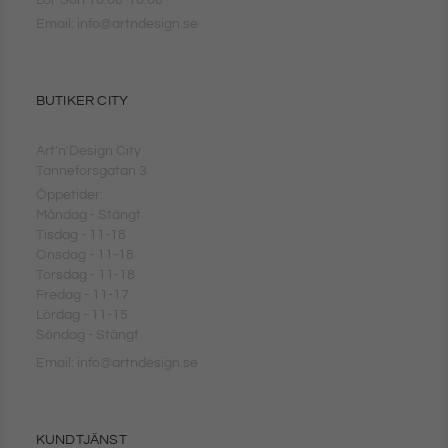
Lör-Sön 10.00-18.00
Email: info@artndesign.se
BUTIKER CITY
Art'n'Design City
Tanneforsgatan 3
Öppetider:
Måndag - Stängt
Tisdag - 11-18
Onsdag - 11-18
Torsdag - 11-18
Fredag - 11-17
Lördag - 11-15
Söndag - Stängt
Email: info@artndesign.se
KUNDTJÄNST