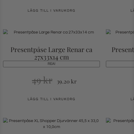
LÄGG TILL I VARUKORG
L
Presentpåse Large Renar ca
Present
27x33x14 cm
REA!
49
kr
39.20
kr
LÄGG TILL I VARUKORG
L