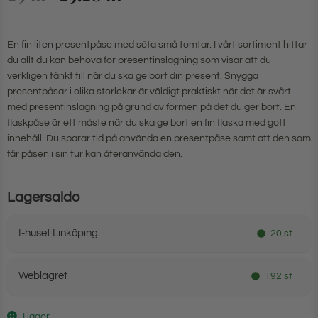
En fin liten presentpåse med söta små tomtar. I vårt sortiment hittar
du allt du kan behöva för presentinslagning som visar att du
verkligen tänkt till när du ska ge bort din present. Snygga
presentpåsar i olika storlekar är väldigt praktiskt när det är svårt
med presentinslagning på grund av formen på det du ger bort. En
flaskpåse är ett måste när du ska ge bort en fin flaska med gott
innehåll. Du sparar tid på använda en presentpåse samt att den som
får påsen i sin tur kan återanvända den.
Lagersaldo
I-huset Linköping
20 st
Weblagret
192 st
I lager