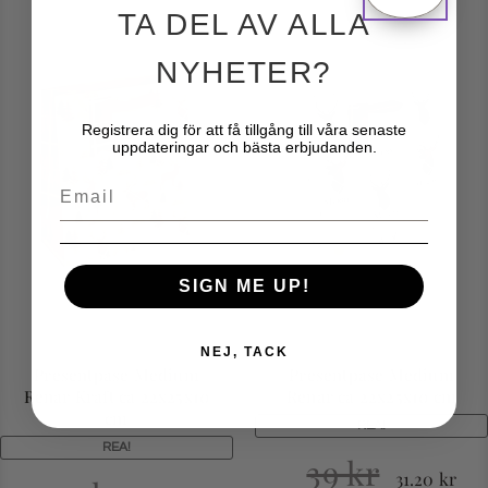
TA DEL AV ALLA
NYHETER?
Registrera dig för att få tillgång till våra senaste
uppdateringar och bästa erbjudanden.
Email
SIGN ME UP!
NEJ, TACK
Presentpåse Medium
Presentpåse Medium
Renar Kraft ca 22x25x10
Renar ca 22x25x10 cm
cm
REA!
REA!
39
kr
31.20
kr