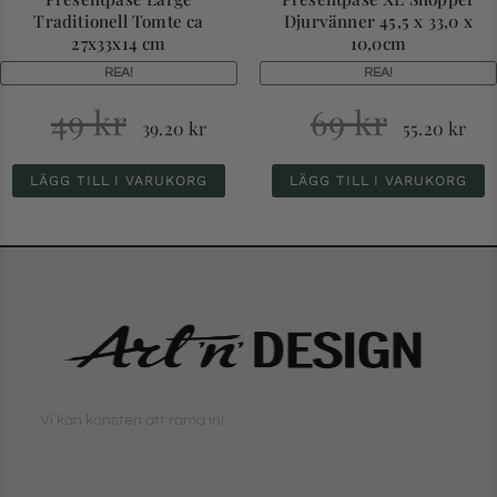
Traditionell Tomte ca
Djurvänner 45,5 x 33,0 x
27x33x14 cm
10,0cm
REA!
REA!
49
kr
69
kr
39.20
kr
55.20
kr
LÄGG TILL I VARUKORG
LÄGG TILL I VARUKORG
Vi kan konsten att rama in!