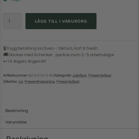
LÄGG TILL I VARUKORG
🔒
Trygg betalning via Svea – faktura, kort & Swish
🚚
Skickas med Schenker · packas inom 2–5 arbetsdagar
↩
14 dagars ångerrätt
Artikelnummer
AD-X-31412-9C
Kategorier
Julpåsar
,
Presentpåsar
Etiketter
Jul
,
Presentinslagning
,
Presentpåsar
Beskrivning
Varumärke