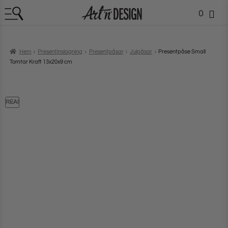
0
Hem
Presentinslagning
Presentpåsar
Julpåsar
Presentpåse Small
Tomtar Kraft 13x20x9 cm
REA!