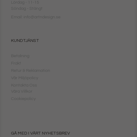
Lördag - 11-15
Söndag - Stängt
Email: info@artndesign.se
KUNDTJÄNST
Betalning
Frakt
Retur & Reklamation
Vår Miljöpolicy
Kontakta Oss
Våra Villkor
Cookiepolicy
GÅ MED I VÅRT NYHETSBREV