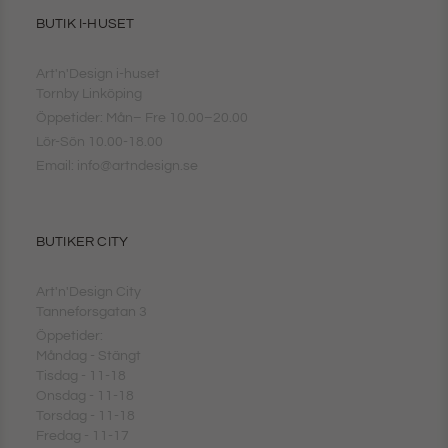
BUTIK I-HUSET
Art'n'Design i-huset
Tornby Linköping
Öppetider: Mån– Fre 10.00–20.00
Lör-Sön 10.00-18.00
Email: info@artndesign.se
BUTIKER CITY
Art'n'Design City
Tanneforsgatan 3
Öppetider:
Måndag - Stängt
Tisdag - 11-18
Onsdag - 11-18
Torsdag - 11-18
Fredag - 11-17