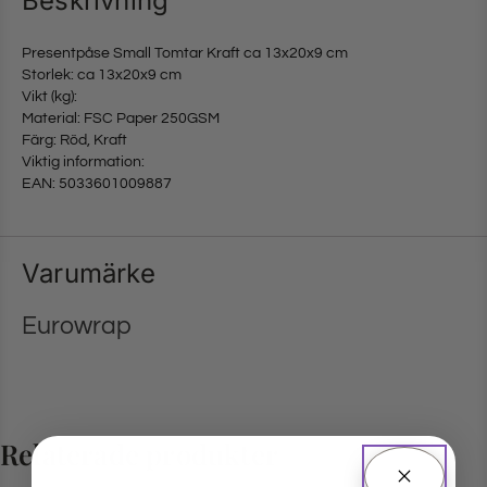
Beskrivning
Presentpåse Small Tomtar Kraft ca 13x20x9 cm
Storlek: ca 13x20x9 cm
Vikt (kg):
Material: FSC Paper 250GSM
Färg: Röd, Kraft
Viktig information:
EAN: 5033601009887
Varumärke
Eurowrap
Relaterade produkter