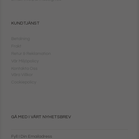
KUNDTJÄNST
Betalning
Frakt
Retur & Reklamation
Vår Miljöpolicy
Kontakta Oss
Våra Villkor
Cookiepolicy
GÅ MED I VÅRT NYHETSBREV