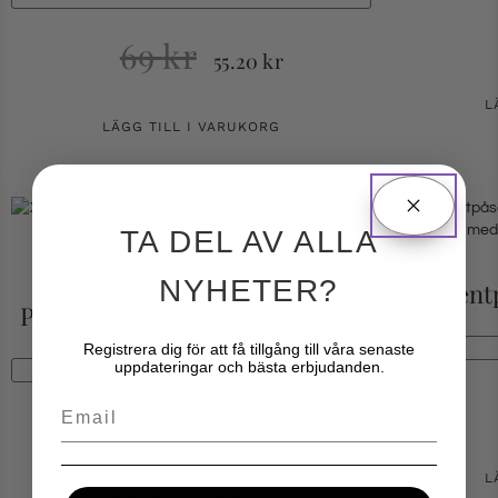
69
kr
55.20
kr
L
LÄGG TILL I VARUKORG
TA DEL AV ALLA
NYHETER?
Present
Presentpåse XL Shopper Merry
Christmas 45,5x33x10cm
Registrera dig för att få tillgång till våra senaste
uppdateringar och bästa erbjudanden.
REA!
Email
69
kr
55.20
kr
L