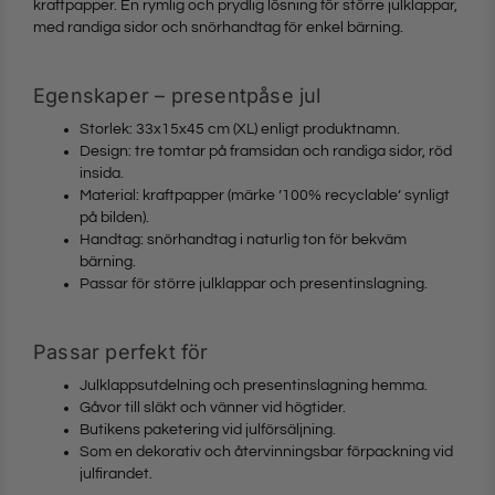
kraftpapper. En rymlig och prydlig lösning för större julklappar,
med randiga sidor och snörhandtag för enkel bärning.
Egenskaper – presentpåse jul
Storlek: 33x15x45 cm (XL) enligt produktnamn.
Design: tre tomtar på framsidan och randiga sidor, röd
insida.
Material: kraftpapper (märke ’100% recyclable’ synligt
på bilden).
Handtag: snörhandtag i naturlig ton för bekväm
bärning.
Passar för större julklappar och presentinslagning.
Passar perfekt för
Julklappsutdelning och presentinslagning hemma.
Gåvor till släkt och vänner vid högtider.
Butikens paketering vid julförsäljning.
Som en dekorativ och återvinningsbar förpackning vid
julfirandet.