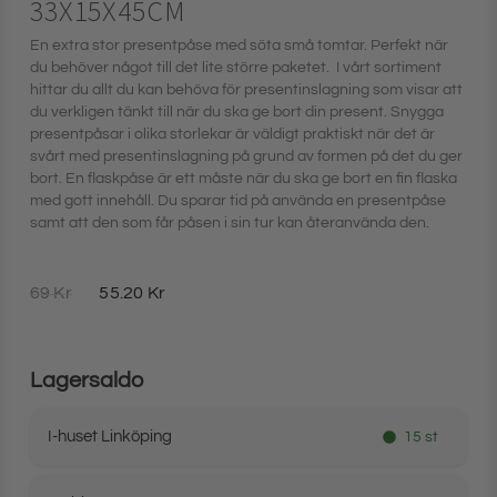
33X15X45CM
En extra stor presentpåse med söta små tomtar. Perfekt när
du behöver något till det lite större paketet. I vårt sortiment
hittar du allt du kan behöva för presentinslagning som visar att
du verkligen tänkt till när du ska ge bort din present. Snygga
presentpåsar i olika storlekar är väldigt praktiskt när det är
svårt med presentinslagning på grund av formen på det du ger
bort. En flaskpåse är ett måste när du ska ge bort en fin flaska
med gott innehåll. Du sparar tid på använda en presentpåse
samt att den som får påsen i sin tur kan återanvända den.
69
Kr
55.20
Kr
Lagersaldo
I-huset Linköping
15 st