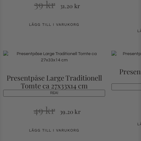
39
kr
31.20
kr
LÄGG TILL I VARUKORG
L
Presen
Presentpåse Large Traditionell
Tomte ca 27x33x14 cm
REA!
49
kr
39.20
kr
L
LÄGG TILL I VARUKORG