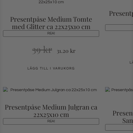
Present
Presentpåse Medium Tomte
med Glitter ca 22x25x10 cm
REA!
39
kr
31.20
kr
L
LÄGG TILL I VARUKORG
Presentpåse Medium Julgran ca
Presen
22x25x10 cm
San
REA!