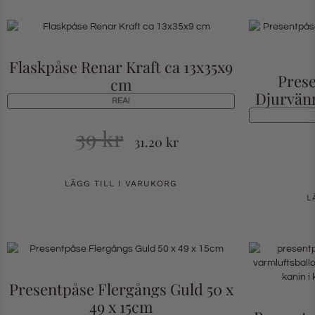
Flaskpåse Renar Kraft ca 13x35x9
Pres
cm
Djurvänn
REA!
39
kr
31.20
kr
LÄGG TILL I VARUKORG
L
Presentpåse Flergångs Guld 50 x
49 x 15cm