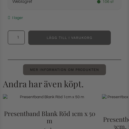
Weblagret
106 st
I lager
LÄGG TILL I VARUKORG
MER INFORMATION OM PRODUKTEN
Andra har även köpt.
Presentband Blank Röd 1cm x 50
Presentbo
m
3cm, 1