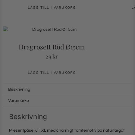
LÄGG TILL I VARUKORG
L
Dragrosett Röd Ø15cm
29
kr
LÄGG TILL I VARUKORG
Beskrivning
Varumärke
Beskrivning
Presentpåse jul i XL med charmigt tomtemotiv på naturfärgat