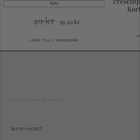
Present
REA!
Kort
49
kr
39.20
kr
L
LÄGG TILL I VARUKORG
Vi kan konsten att rama in!
BUTIK I-HUSET