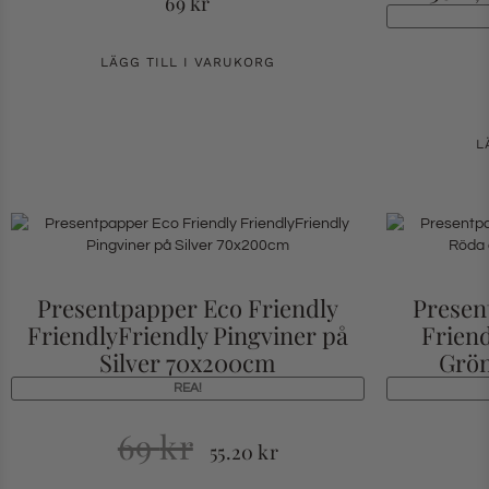
69
kr
LÄGG TILL I VARUKORG
L
Presentpapper Eco Friendly
Presen
FriendlyFriendly Pingviner på
Frien
Silver 70x200cm
Grön
REA!
69
kr
55.20
kr