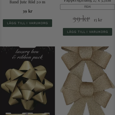
Pappersgirlang 27 x 3,5cm
Band Jute Röd 20 m
REA!
39
kr
39
kr
15
kr
LÄGG TILL I VARUKORG
LÄGG TILL I VARUKORG