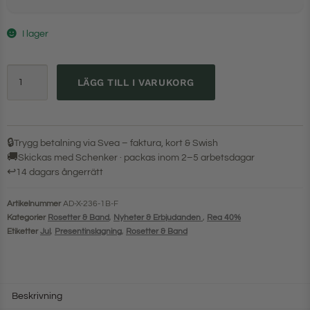
I lager
LÄGG TILL I VARUKORG
🔒
Trygg betalning via Svea – faktura, kort & Swish
🚚
Skickas med Schenker · packas inom 2–5 arbetsdagar
↩
14 dagars ångerrätt
Artikelnummer
AD-X-236-1B-F
Kategorier
Rosetter & Band
,
Nyheter & Erbjudanden
,
Rea 40%
Etiketter
Jul
,
Presentinslagning
,
Rosetter & Band
Beskrivning