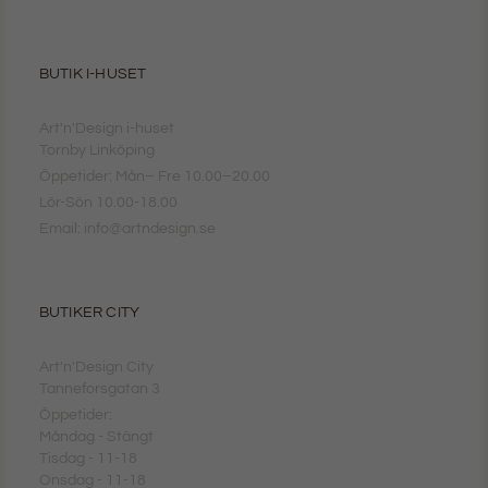
BUTIK I-HUSET
Art'n'Design i-huset
Tornby Linköping
Öppetider: Mån– Fre 10.00–20.00
Lör-Sön 10.00-18.00
Email: info@artndesign.se
BUTIKER CITY
Art'n'Design City
Tanneforsgatan 3
Öppetider:
Måndag - Stängt
Tisdag - 11-18
Onsdag - 11-18