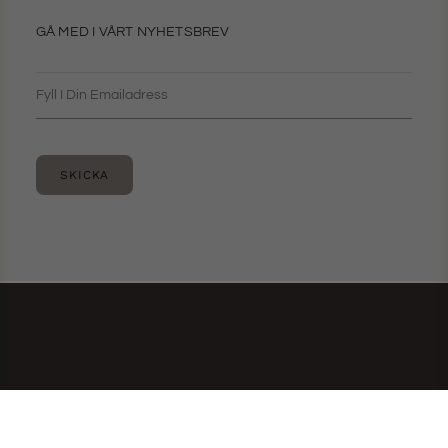
GÅ MED I VÅRT NYHETSBREV
SKICKA