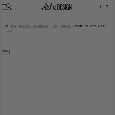
0
Hem
Nyheter & Erbjudanden
Rea
Rea 40%
Rosett Stor Glitter Guld D:
15cm
REA!