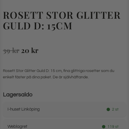
ROSETT STOR GLITTER
GULD D: 15CM
39
kr
20
kr
Rosett Stor Glitter Guld D: 15 cm, fina glittriga rosetter som du
enkelt fäster på dina paket. De är självhäftande.
Lagersaldo
I-huset Linköping
2 st
Weblagret
119 st