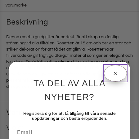
Varumärke
Beskrivning
Denna rosett i guldglitter är perfekt för att skapa en festlig
stämning vid alla tillfällen. Rosetten är 15 cm och ger en stor och
stilren dekoration för att få det att glimra. Rosetterna är
tillverkade av glittrigt, guldfärgat material som ger en elegant och
lyxig look. De är lätta att applicera till olika typer av ytor och kan
användas för att dekorera väggar, tak och möbler. Det passar
utmärkt som en julpyntning eller för att piffa upp
presentinslagningen. Det är lätt att använda, och du kan skapa
TA DEL AV ALLA
din egen unika look med denna rosett.
NYHETER?
Varumärke
Registrera dig för att få tillgång till våra senaste
uppdateringar och bästa erbjudanden.
Violet
Email