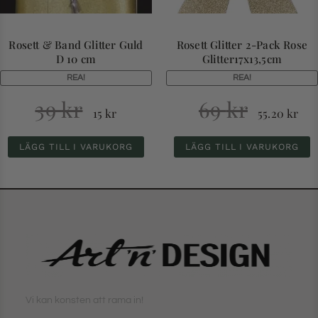
Rosett & Band Glitter Guld
Rosett Glitter 2-Pack Rose
D 10 cm
Glitter17x13,5cm
REA!
REA!
39
kr
69
kr
15
kr
55.20
kr
LÄGG TILL I VARUKORG
LÄGG TILL I VARUKORG
Vi kan konsten att rama in!