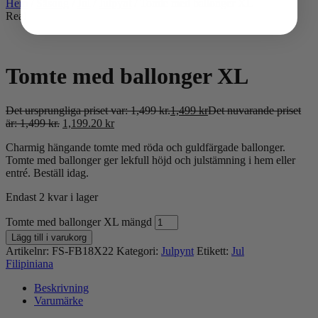
Hem
/
Säsong
/
Jul
/
Julpynt
/
Tomte med ballonger XL
Rea!
Tomte med ballonger XL
Det ursprungliga priset var: 1,499 kr.
1,499
kr
Det nuvarande priset
är: 1,499 kr.
1,199.20
kr
Charmig hängande tomte med röda och guldfärgade ballonger.
Tomte med ballonger ger lekfull höjd och julstämning i hem eller
entré. Beställ idag.
Endast 2 kvar i lager
Tomte med ballonger XL mängd
Lägg till i varukorg
Artikelnr:
FS-FB18X22
Kategori:
Julpynt
Etikett:
Jul
Filipiniana
Beskrivning
Varumärke