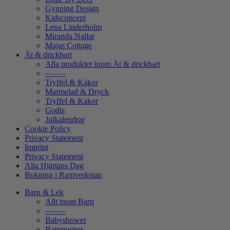
Gynning Design
Kidsconcept
Lena Linderholm
Miranda Nallar
Majas Cottage
Ät & drickbart
Alla produkter inom Ät & drickbart
——–
Tryffel & Kakor
Marmelad & Dryck
Tryffel & Kakor
Godis
Julkalendrar
Cookie Policy
Privacy Statement
Imprint
Privacy Statement
Alla Hjärtans Dag
Bokning i Ramverkstan
Barn & Lek
Allt inom Barn
——–
Babyshower
Barnposters