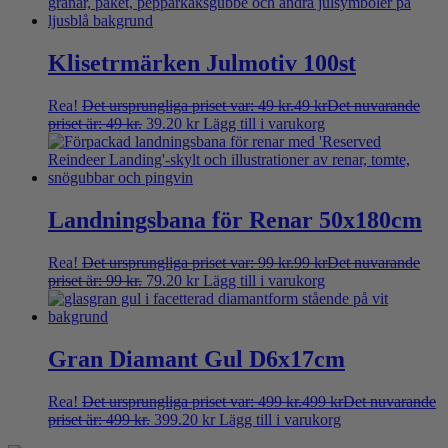
Klisetrmärken Julmotiv 100st
Rea!
Det ursprungliga priset var: 49 kr.
49
kr
Det nuvarande
priset är: 49 kr.
39.20
kr
Lägg till i varukorg
Landningsbana för Renar 50x180cm
Rea!
Det ursprungliga priset var: 99 kr.
99
kr
Det nuvarande
priset är: 99 kr.
79.20
kr
Lägg till i varukorg
Gran Diamant Gul D6x17cm
Rea!
Det ursprungliga priset var: 499 kr.
499
kr
Det nuvarande
priset är: 499 kr.
399.20
kr
Lägg till i varukorg