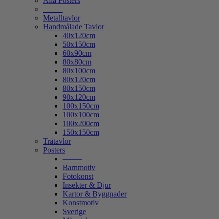
Alla Posters
——–
Metalltavlor
Handmålade Tavlor
40x120cm
50x150cm
60x90cm
80x80cm
80x100cm
80x120cm
80x150cm
90x120cm
100x150cm
100x100cm
100x200cm
150x150cm
Trätavlor
Posters
——–
Barnmotiv
Fotokonst
Insekter & Djur
Kartor & Byggnader
Konstmotiv
Sverige