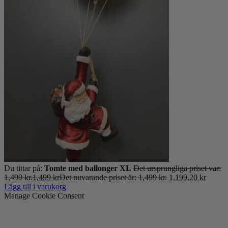
Du tittar på:
Tomte med ballonger XL
Det ursprungliga priset var:
1,499 kr.
1,499
kr
Det nuvarande priset är: 1,499 kr.
1,199.20
kr
Lägg till i varukorg
Manage Cookie Consent