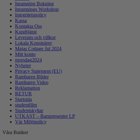
Inramning Bokning
Inramnings Workshop
Integritetspolicy
Kassa
Kontakta Oss
Kundtjänst
Leverans och villkor
Lokala Konstnärer
Majas Cottage Jul 2024
Mitt konto
morsdag2024
Nyheter
Privacy Statement (EU)
Rambaren Bilder
Rambaren Video
Reklamation
RETUR
Startsida
studentfilm
Studentskyltar
UTKAST – Barnpresenter LP
Vår Miljöpolicy
Våra Butiker