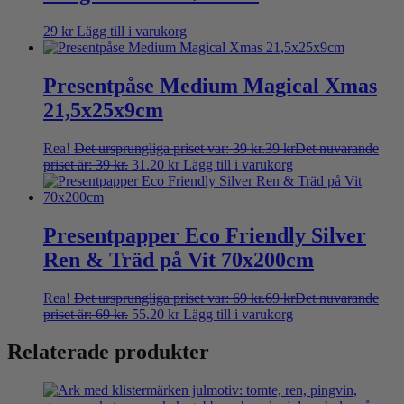
29
kr
Lägg till i varukorg
Presentpåse Medium Magical Xmas
21,5x25x9cm
Rea!
Det ursprungliga priset var: 39 kr.
39
kr
Det nuvarande
priset är: 39 kr.
31.20
kr
Lägg till i varukorg
Presentpapper Eco Friendly Silver
Ren & Träd på Vit 70x200cm
Rea!
Det ursprungliga priset var: 69 kr.
69
kr
Det nuvarande
priset är: 69 kr.
55.20
kr
Lägg till i varukorg
Relaterade produkter