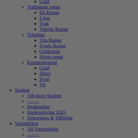
Guld
Träfärgade ramar
Ek Ramar
Lönn
Teak
Valnöts Ramar
Träramar
Vita Ramar
Svarta Ramar
Guldramar
Silver ramar
Kompositramar
Guld
Silver
Svart
Vit
Student
Allt inom Student
——–
Studentdjur
Studentskyltar 2025
Dekoration & Tillbehör
Varumärken
All Varumärken
——–