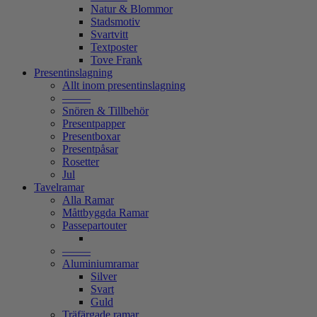
Natur & Blommor
Stadsmotiv
Svartvitt
Textposter
Tove Frank
Presentinslagning
Allt inom presentinslagning
——–
Snören & Tillbehör
Presentpapper
Presentboxar
Presentpåsar
Rosetter
Jul
Tavelramar
Alla Ramar
Måttbyggda Ramar
Passepartouter
——–
Aluminiumramar
Silver
Svart
Guld
Träfärgade ramar