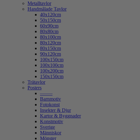
Metalltavlor
Handmålade Tavlor
40x120cm
50x150cm
60x90cm
80x80cm
80x100cm
80x120cm
80x150cm
90x120cm
100x150cm
100x100cm
100x200cm
150x150cm
Trätavlor
Posters
——–
Barnmotiv
Fotokonst
Insekter & Djur
Kartor & Byggnader
Konstmotiv
Sverige
Människor
Mönster