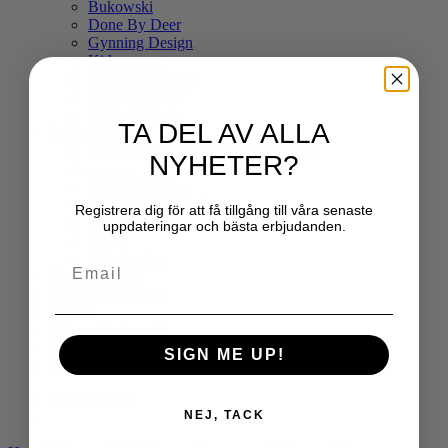
Bukowski
Done By Deer
Gynning Design
Kidsconcept
Lena Linderholm
Miranda Nallar
Majas Cottage
TA DEL AV ALLA
Ät & drickbart
Alla produkter inom Ät & drickbart
NYHETER?
——–
Tryffel & Kakor
Marmelad & Dryck
Registrera dig för att få tillgång till våra senaste
Tryffel & Kakor
uppdateringar och bästa erbjudanden.
Godis
Julkalendrar
Email
Cookie Policy
Privacy Statement
Imprint
Privacy Statement
Alla Hjärtans Dag
SIGN ME UP!
Bokning i Ramverkstan
0
kr
0 artiklar
NEJ, TACK