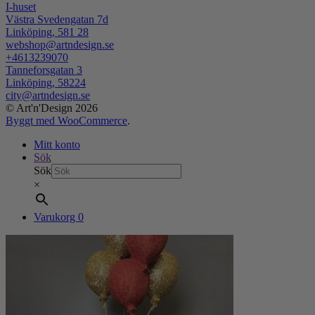
I-huset
Västra Svedengatan 7d
Linköping
,
581 28
webshop@artndesign.se
+4613239070
Tanneforsgatan 3
Linköping
,
58224
city@artndesign.se
© Art'n'Design 2026
Byggt med WooCommerce
.
Mitt konto
Sök
Sök
×
Varukorg
0