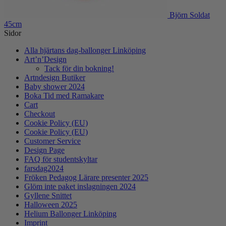
Björn Soldat
45cm
Sidor
Alla hjärtans dag-ballonger Linköping
Art’n’Design
Tack för din bokning!
Artndesign Butiker
Baby shower 2024
Boka Tid med Ramakare
Cart
Checkout
Cookie Policy (EU)
Cookie Policy (EU)
Customer Service
Design Page
FAQ för studentskyltar
farsdag2024
Fröken Pedagog Lärare presenter 2025
Glöm inte paket inslagningen 2024
Gyllene Snittet
Halloween 2025
Helium Ballonger Linköping
Imprint