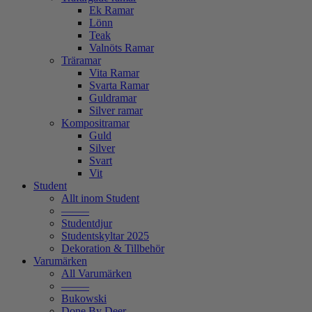
Ek Ramar
Lönn
Teak
Valnöts Ramar
Träramar
Vita Ramar
Svarta Ramar
Guldramar
Silver ramar
Kompositramar
Guld
Silver
Svart
Vit
Student
Allt inom Student
——–
Studentdjur
Studentskyltar 2025
Dekoration & Tillbehör
Varumärken
All Varumärken
——–
Bukowski
Done By Deer