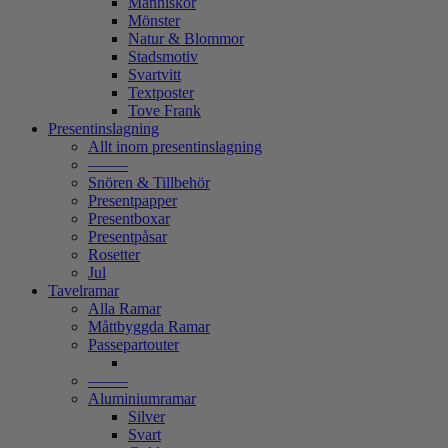
Människor
Mönster
Natur & Blommor
Stadsmotiv
Svartvitt
Textposter
Tove Frank
Presentinslagning
Allt inom presentinslagning
——–
Snören & Tillbehör
Presentpapper
Presentboxar
Presentpåsar
Rosetter
Jul
Tavelramar
Alla Ramar
Måttbyggda Ramar
Passepartouter
——–
Aluminiumramar
Silver
Svart