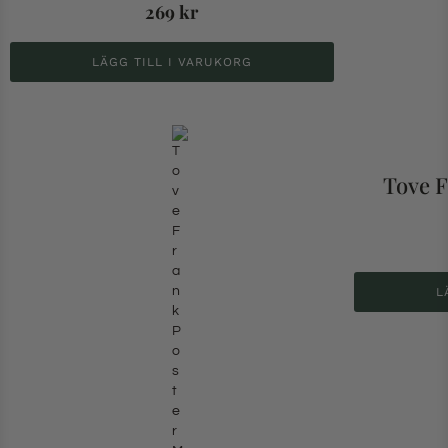
269
kr
LÄGG TILL I VARUKORG
Tove F
L