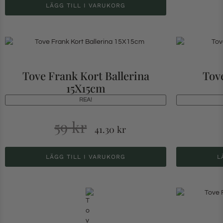
LÄGG TILL I VARUKORG
Tove Frank Kort Ballerina
Tov
15X15cm
REA!
59
kr
41.30
kr
LÄGG TILL I VARUKORG
L