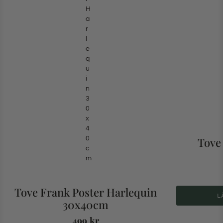
Tove
Tove Frank Poster Harlequin
L
30x40cm
499
kr