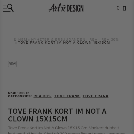
0
HEM
NYHETER & ERBJUDANDEN
REA
REA 30%
TOVE FRANK KORT IM NOT A CLOWN 15X15CM
REA!
SKU:
109012
REA 30%
TOVE FRANK
TOVE FRANK
CATEGORIES:
,
,
TOVE FRANK KORT IM NOT A
CLOWN 15X15CM
Tove Frank Kort Im Not A Clown 15X15 Cm. Vackert dubbelt