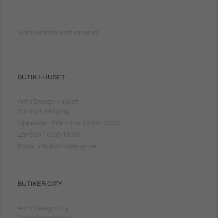
Vi kan konsten att rama in!
BUTIK I-HUSET
Art'n'Design i-huset
Tornby Linköping
Öppetider: Mån– Fre 10.00–20.00
Lör-Sön 10.00-18.00
Email: info@artndesign.se
BUTIKER CITY
Art'n'Design City
Tanneforsgatan 3