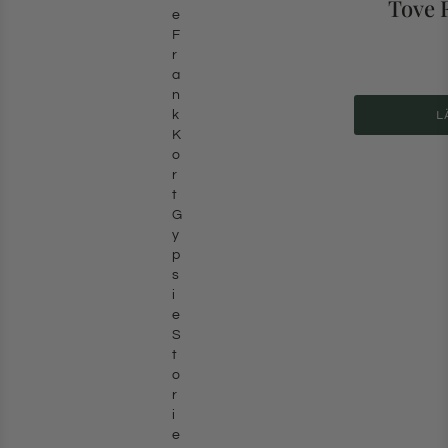
Tove 
L