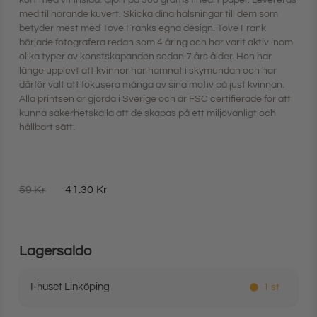
kort med vit insida. Gjort på 300 grams fineart paper. Levereras
med tillhörande kuvert. Skicka dina hälsningar till dem som
betyder mest med Tove Franks egna design. Tove Frank
började fotografera redan som 4 åring och har varit aktiv inom
olika typer av konstskapanden sedan 7 års ålder. Hon har
länge upplevt att kvinnor har hamnat i skymundan och har
därför valt att fokusera många av sina motiv på just kvinnan.
Alla printsen är gjorda i Sverige och är FSC certifierade för att
kunna säkerhetskälla att de skapas på ett miljövänligt och
hållbart sätt.
59
Kr
41.30
Kr
Lagersaldo
I-huset Linköping
1 st