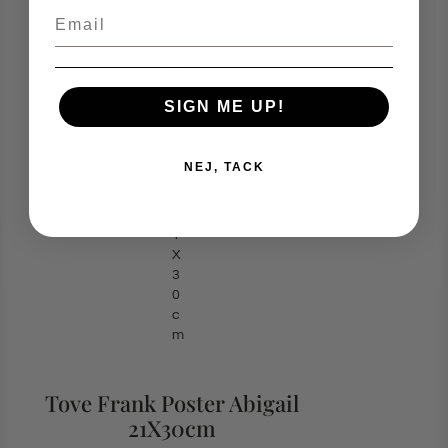
Email
SIGN ME UP!
NEJ, TACK
Tove Frank Poster Abigail
21X30cm