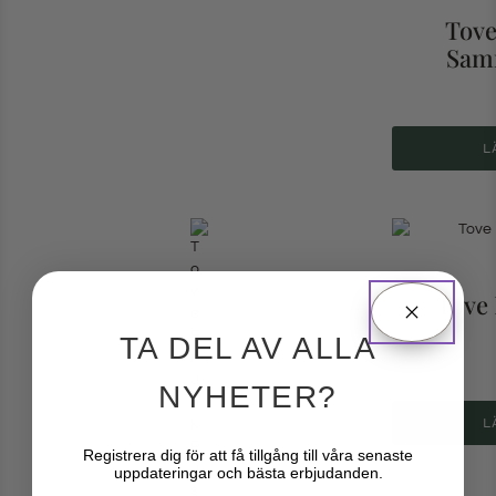
Tove
Samm
L
Tove 
TA DEL AV ALLA
NYHETER?
L
Registrera dig för att få tillgång till våra senaste
uppdateringar och bästa erbjudanden.