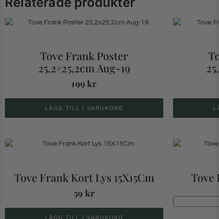
Relaterade produkter
Tove Frank Poster
To
25,2×25,2cm Aug-19
25
199
kr
LÄGG TILL I VARUKORG
L
Tove Frank Kort Lys 15X15Cm
Tove 
59
kr
LÄGG TILL I VARUKORG