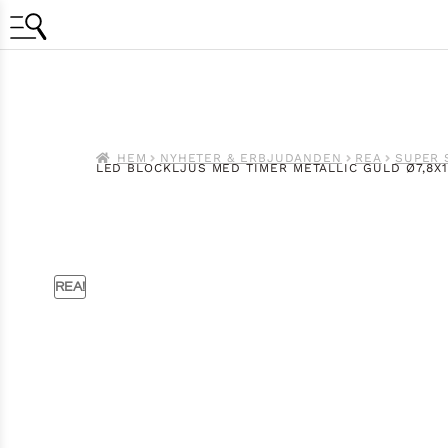
HEM
NYHETER & ERBJUDANDEN
REA
SUPER 
LED BLOCKLJUS MED TIMER METALLIC GULD Ø7,8X
REA!