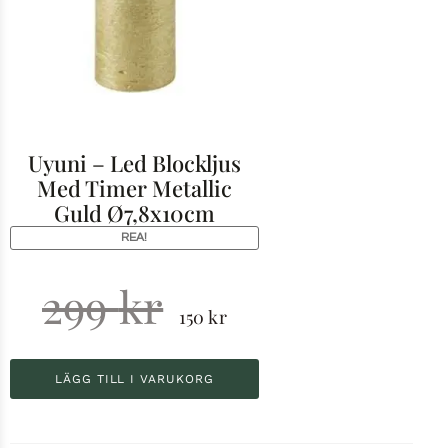
Uyuni – Led Blockljus
Med Timer Metallic
Guld Ø7,8x10cm
REA!
299
kr
150
kr
LÄGG TILL I VARUKORG