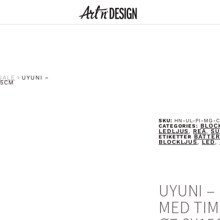
SALE
UYUNI –
15CM
SKU:
HN-UL-PI-MG-C
BLOC
CATEGORIES:
LEDLJUS
REA
SU
,
,
BATTER
ETIKETTER
BLOCKLJUS
LED
,
,
UYUNI –
MED TIM