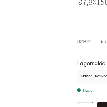
Ø7,8X15
329
Kr
16
Lagersaldo
I-huset Linköpin
I lager