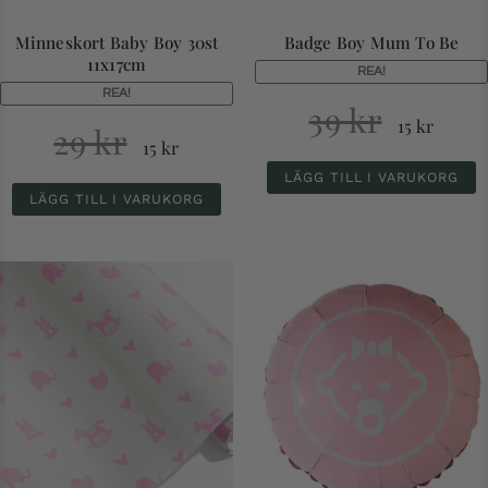
Minneskort Baby Boy 30st
Badge Boy Mum To Be
11x17cm
REA!
REA!
39
kr
15
kr
29
kr
15
kr
LÄGG TILL I VARUKORG
LÄGG TILL I VARUKORG