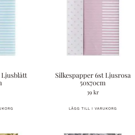
 Ljusblått
Silkespapper 6st Ljusrosa
m
50x70cm
39
kr
RUKORG
LÄGG TILL I VARUKORG