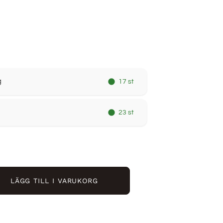
g
17 st
23 st
LÄGG TILL I VARUKORG