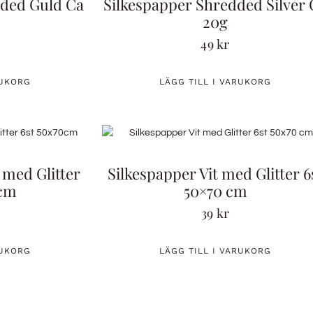
dded Guld Ca
Silkespapper Shredded Silver 
20g
49
kr
RUKORG
LÄGG TILL I VARUKORG
 med Glitter
Silkespapper Vit med Glitter 6
0cm
50×70 cm
39
kr
RUKORG
LÄGG TILL I VARUKORG