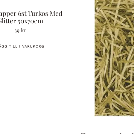
papper 6st Turkos Med
Glitter 50x70cm
39
kr
ÄGG TILL I VARUKORG