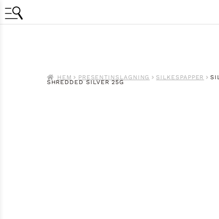
HEM
PRESENTINSLAGNING
SILKESPAPPER
SI
SHREDDED SILVER 25G