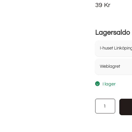
39
Kr
Lagersaldo
I-huset Linköpin
Weblagret
I lager