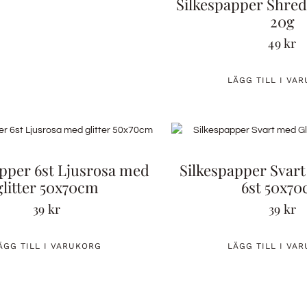
Silkespapper Shre
20g
49
kr
LÄGG TILL I VA
apper 6st Ljusrosa med
Silkespapper Svart
glitter 50x70cm
6st 50x7
39
kr
39
kr
ÄGG TILL I VARUKORG
LÄGG TILL I VA