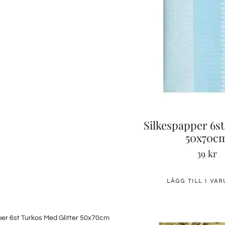
Silkespapper 6st
50x70c
39
kr
LÄGG TILL I VA