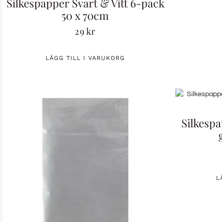
Silkespapper Svart & Vitt 6-pack
50 x 70cm
29
kr
LÄGG TILL I VARUKORG
Silkesp
L